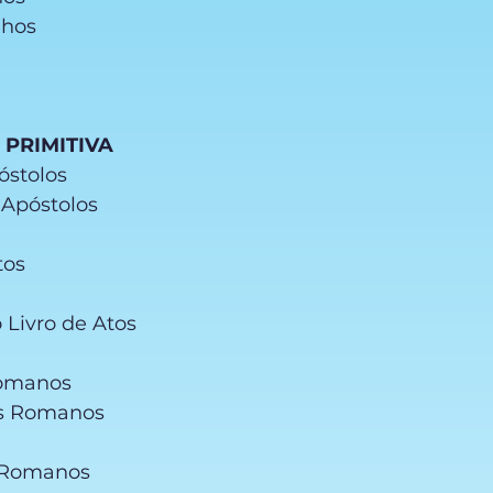
lhos
A PRIMITIVA
óstolos
 Apóstolos
Atos
s
o Livro de Atos
Romanos
os Romanos
s Romanos