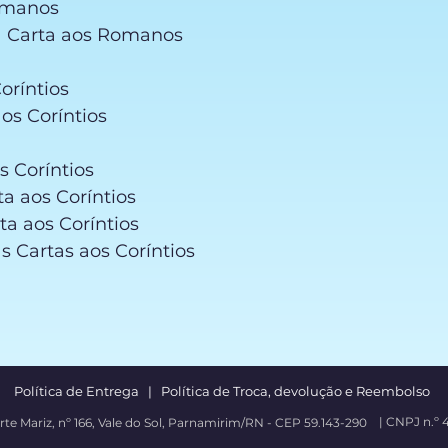
Romanos
da Carta aos Romanos
oríntios
os Coríntios
s Coríntios
ta aos Coríntios
a aos Coríntios
as Cartas aos Coríntios
Política de Entrega |
Política de Troca, devolução e Reembolso
| CNPJ n.º 
rte Mariz, nº 166, Vale do Sol, Parnamirim/RN - CEP 59.143-290