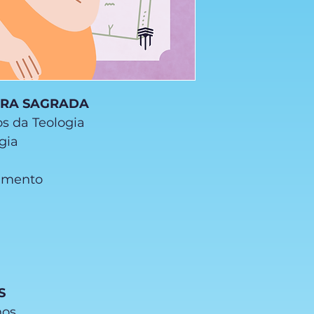
TURA SAGRADA
s da Teologia
ogia
tamento
S
hos