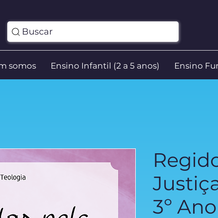
Buscar
m somos
Ensino Infantil (2 a 5 anos)
Ensino Fun
Regido
Justiça
3º Ano