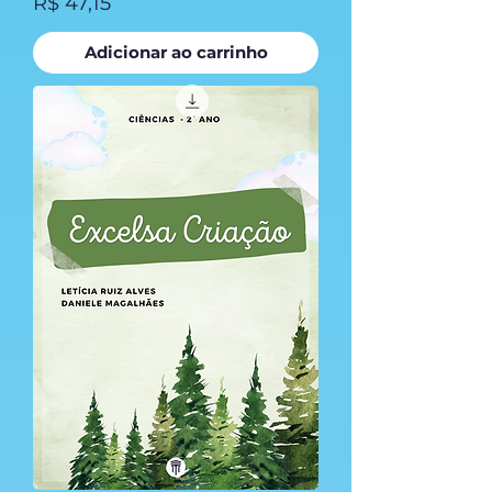
Preço
R$ 47,15
Adicionar ao carrinho