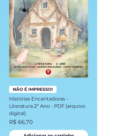
NÃO É IMPRESSO!
Histórias Encantadoras -
Literatura 2º Ano - PDF (arquivo
digital)
Preço
R$ 66,70
Adicionar ao carrinho