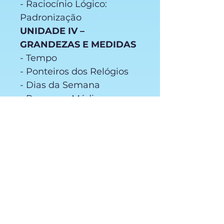
- Raciocínio Lógico:
Padronização
UNIDADE IV –
GRANDEZAS E MEDIDAS
- Tempo
- Ponteiros dos Relógios
- Dias da Semana
- Pequeno, Médio e
Grande
- Curto e Comprido
- Alto e Baixo
- Maior e Menor
- Largo e Estreito
- Cheio e Vazio
- Leve e Pesado
- Texturas
UNIDADE V - GEOMETRIA