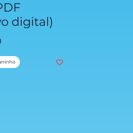
 PDF
o digital)
Preço
0
arrinho