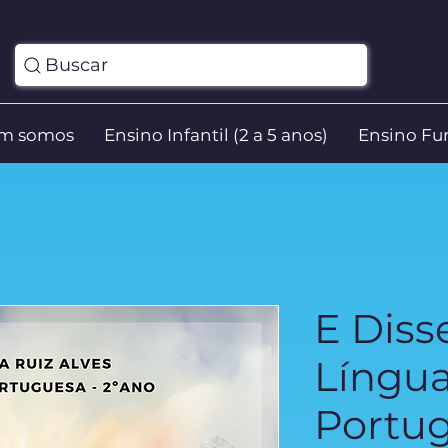
Buscar
m somos
Ensino Infantil (2 a 5 anos)
Ensino Fun
E Disse
Língu
Portug