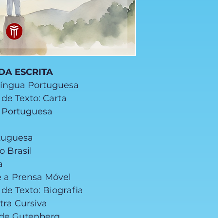
 DA ESCRITA
 Língua Portuguesa
o de Texto: Carta
a Portuguesa
rtuguesa
o Brasil
ta
e a Prensa Móvel
 de Texto: Biografia
etra Cursiva
 de Gutenberg