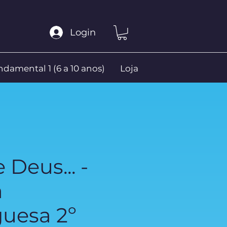
Login
damental 1 (6 a 10 anos)
Loja
 Deus... -
a
uesa 2º