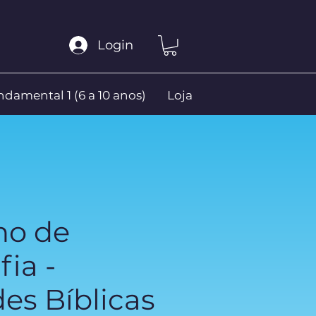
Login
damental 1 (6 a 10 anos)
Loja
no de
fia -
es Bíblicas