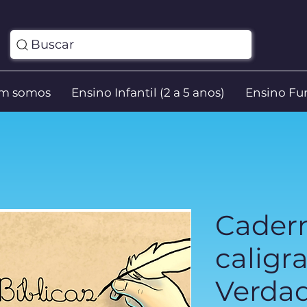
Buscar
m somos
Ensino Infantil (2 a 5 anos)
Ensino Fun
Cader
caligra
Verdad