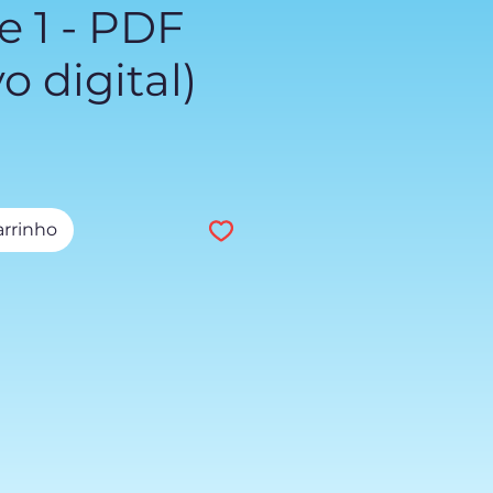
 1 - PDF
o digital)
reço
arrinho