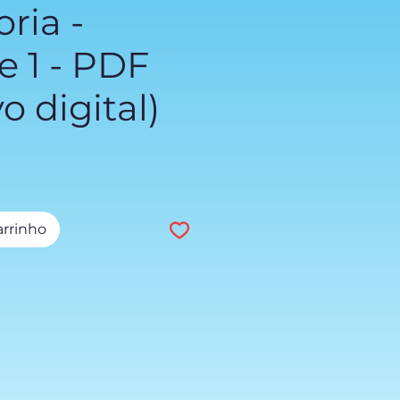
ria -
 1 - PDF
o digital)
reço
arrinho