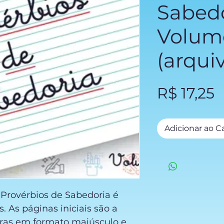
Sabedo
Volume
(arquiv
P
R$ 17,25
Adicionar ao C
 Provérbios de Sabedoria é
 As páginas iniciais são a
etras em formato maiúsculo e