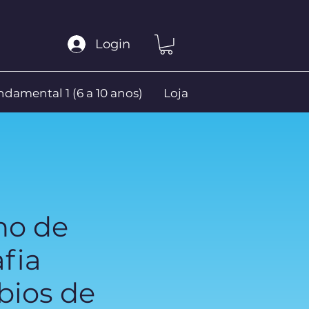
Login
damental 1 (6 a 10 anos)
Loja
no de
afia
bios de