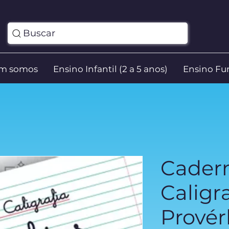
Buscar
m somos
Ensino Infantil (2 a 5 anos)
Ensino Fun
Cader
Caligr
Provér