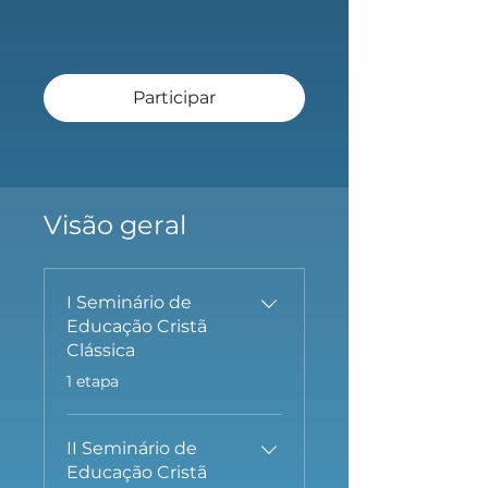
Participar
Visão geral
I Seminário de
Educação Cristã
Clássica
.
1 etapa
II Seminário de
Educação Cristã