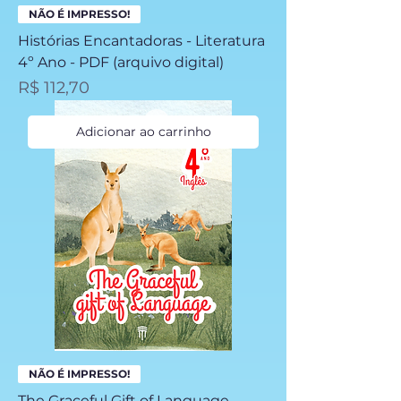
NÃO É IMPRESSO!
Histórias Encantadoras - Literatura
4º Ano - PDF (arquivo digital)
Preço
R$ 112,70
Adicionar ao carrinho
NÃO É IMPRESSO!
The Graceful Gift of Language -